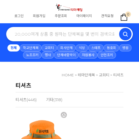
0
로그인
회원가입
주문조회
마이페이지
견적요청
전체
학교단체복
교회티
회사단체
식당
스태프
동호회
병원
노조조끼
행사
단체바람막이
자원봉사
안전조끼
HOME
>
테마단체복
>
교회티
>
티셔츠
티셔츠
티셔츠(446)
기타(318)