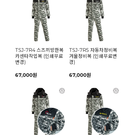
TSJ-7R4 스즈끼방한복
TSJ-7R5 자동차정비복
카센타작업복 (인쇄무료
겨울정비복 (인쇄무료변
변경)
경)
67,000원
67,000원