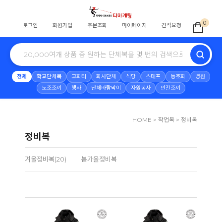
0
로그인
회원가입
주문조회
마이페이지
견적요청
전체
학교단체복
교회티
회사단체
식당
스태프
동호회
병원
노조조끼
행사
단체바람막이
자원봉사
안전조끼
HOME
>
작업복
>
정비복
정비복
겨울정비복(20)
봄가을정비복