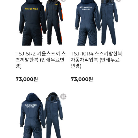
TSJ-5R2 겨울스즈끼 스
TSJ-10R4 스즈키방한복
즈끼방한복 (인쇄무료변
자동차작업복 (인쇄무료
경)
변경)
73,000원
73,000원