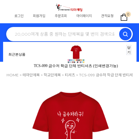
0
로그인
회원가입
주문조회
마이페이지
견적요청
전체
학교단체복
교회티
회사단체
식당
스태프
동호회
병원
닫
기
최근본상품
노조조끼
행사
단체바람막이
자원봉사
안전조끼
TCS-099 금수저 학급 단체 반티셔츠 (인쇄변경가능)
HOME
>
테마단체복
>
학교단체복
>
티셔츠
> TCS-099 금수저 학급 단체 반티셔
츠 (인쇄변경가능)