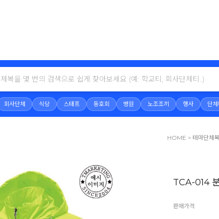
회사단체
식당
스태프
동호회
병원
노조조끼
행사
단체
HOME
>
테마단체
TCA-014
판매가격