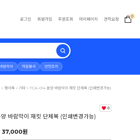
0
로그인
회원가입
주문조회
마이페이지
견적요청
바람막이
자원봉사
안전조끼
복
>
행사복
>
기타
> TCA-014 분양 바람막이 재킷 단체복 (인쇄변경가능)
0
 분양 바람막이 재킷 단체복 (인쇄변경가능)
37,000원