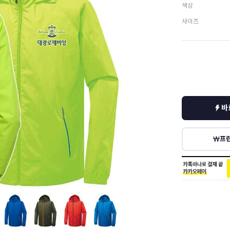
색상
사이즈
바
프