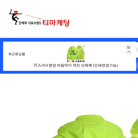
닫
기
최근본상품
전체
학교단체복
교회티
TCA-014 분양 바람막이 재킷 단체복 (인쇄변경가능)