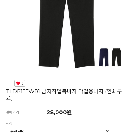
0
TLDP155WR1 남자작업복바지 작업용바지 (인쇄무
료)
28,000원
판매가격
색상