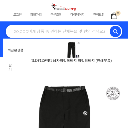
0
로그인
회원가입
주문조회
마이페이지
견적요청
전체
학교단체복
교회티
회사단체
식당
스태프
동호회
병원
최근본상품
노조조끼
행사
단체바람막이
자원봉사
안전조끼
TLDP155WR1 남자작업복바지 작업용바지 (인쇄무료)
닫
HOME
>
작업복
>
작업바지
>
겨울작업바지
> TLDP155WR1 남자작업복바지 작
기
업용바지 (인쇄무료)