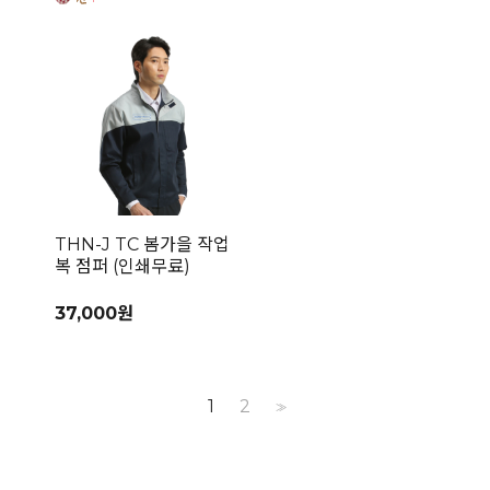
THN-J TC 봄가을 작업
복 점퍼 (인쇄무료)
37,000원
1
2
>>