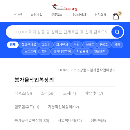
0
로그인
회원가입
주문조회
마이페이지
견적요청
전체
학교단체복
교회티
회사단체
식당
스태프
동호회
병원
노조조끼
행사
단체바람막이
자원봉사
안전조끼
HOME
>
소스상품
>
봄가을작업복상의
봄가을작업복상의
티셔츠(191)
조끼(58)
모자(14)
바람막이(7)
맨투맨/후드(10)
겨울작업복상의(92)
봄가을작업복상의(35)
작업복바지(32)
정비복(8)