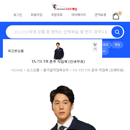
0
로그인
회원가입
주문조회
마이페이지
견적요청
전체
학교단체복
교회티
회사단체
식당
스태프
닫
동호회
병원
기
최근본상품
노조조끼
행사
단체바람막이
자원봉사
안전조끼
TA-731 T/R 춘추 작업복 (인쇄무료)
HOME
>
소스상품
>
봄가을작업복상의
> TA-731 T/R 춘추 작업복 (인쇄무료)