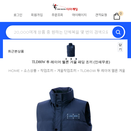
0
로그인
회원가입
주문조회
마이페이지
견적요청
전체
학교단체복
교회티
회사단체
식당
스태프
동호회
병원
닫
기
최근본상품
노조조끼
행사
단체바람막이
자원봉사
안전조끼
TLD80W 투 레이어 웰론 겨울 패딩 조끼 (인쇄무료)
HOME
>
소스상품
>
작업조끼
>
겨울작업조끼
> TLD80W 투 레이어 웰론 겨울
패딩 조끼 (인쇄무료)