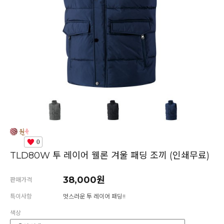
0
TLD80W 투 레이어 웰론 겨울 패딩 조끼 (인쇄무료)
38,000원
판매가격
특이사항
멋스러운 투 레이어 패딩!!
색상