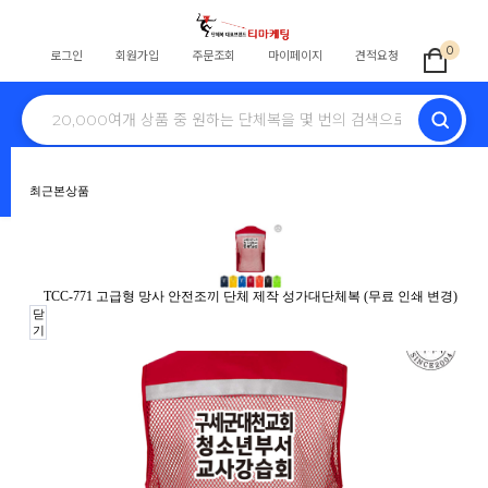
0
로그인
회원가입
주문조회
마이페이지
견적요청
전체
학교단체복
교회티
회사단체
식당
스태프
동호회
병원
최근본상품
노조조끼
행사
단체바람막이
자원봉사
안전조끼
HOME
>
테마단체복
>
교회티
>
기타
> TCC-771 고급형 망사 안전조끼 단체 제작
TCC-771 고급형 망사 안전조끼 단체 제작 성가대단체복 (무료 인쇄 변경)
성가대단체복 (무료 인쇄 변경)
닫
기