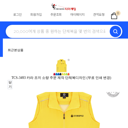
0
로그인
회원가입
주문조회
마이페이지
견적요청
전체
학교단체복
교회티
회사단체
식당
스태프
동호회
병원
최근본상품
노조조끼
행사
단체바람막이
자원봉사
안전조끼
HOME
>
테마단체복
>
학교단체복
>
조끼
> TCS-3493 카라 조끼 소량 주문 제작
TCS-3493 카라 조끼 소량 주문 제작 단체복디자인 (무료 인쇄 변경)
단체복디자인 (무료 인쇄 변경)
닫
기