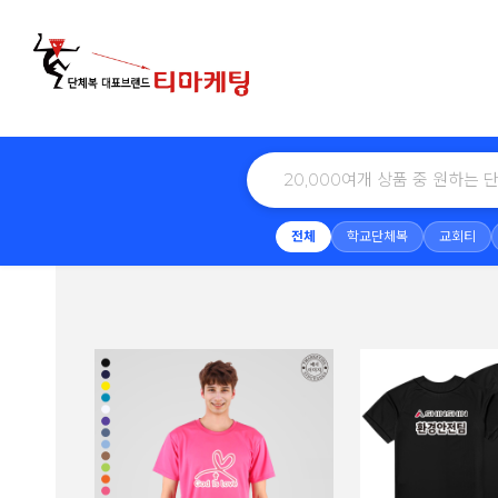
전체
학교단체복
교회티