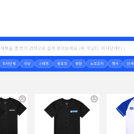
회사단체
식당
스태프
동호회
병원
노조조끼
행사
단체