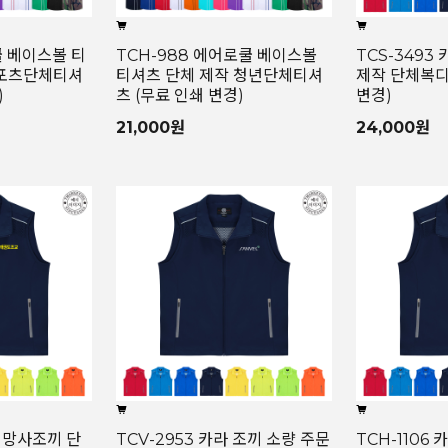
쿨 베이스볼 티
TCH-988 에어로쿨 베이스볼
TCS-3493
스포츠단체티셔
티셔츠 단체 제작 청년단체티셔
제작 단체복디
)
츠 (무료 인쇄 변경)
변경)
21,000원
24,000원
넥 망사조끼 단
TCV-2953 카라 조끼 소량 주문
TCH-1106