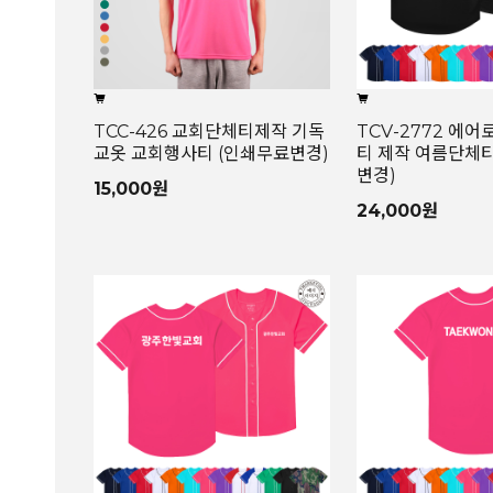
TCC-426 교회단체티제작 기독
TCV-2772 에어
교옷 교회행사티 (인쇄무료변경)
티 제작 여름단체티
변경)
15,000원
24,000원