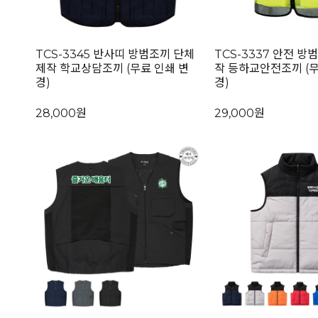
TCS-3345 반사띠 방범조끼 단체
TCS-3337 안전 방
제작 학교상담조끼 (무료 인쇄 변
작 등하교안전조끼 (무
경)
경)
28,000원
29,000원