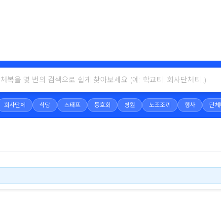
회사단체
식당
스태프
동호회
병원
노조조끼
행사
단체