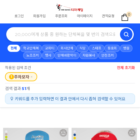
0
로그인
회원가입
주문조회
마이페이지
견적요청
전체
학교단체복
교회티
회사단체
식당
스태프
동호회
병원
노조조끼
행사
단체바람막이
자원봉사
안전조끼
적용된 검색 조건
전체 초기화
×
주차모자
1
검색 결과
51
개
키워드를 추가 입력하면 이 결과 안에서 다시 좁혀 검색할 수 있어요