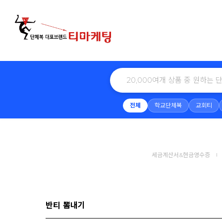
전체
학교단체복
교회티
세금계산서&현금영수증
반티 뽐내기