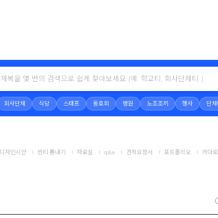
회사단체
식당
스태프
동호회
병원
노조조끼
행사
단체
디자인시안
반티 뽐내기
자료실
q&a
견적요청서
포트폴리오
카다로